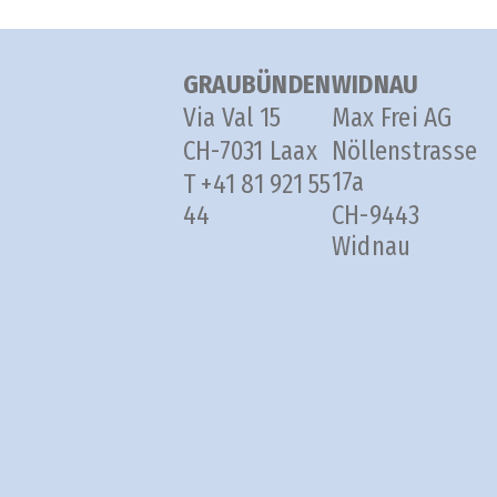
GRAUBÜNDEN
WIDNAU
Via Val 15
Max Frei AG
CH-7031 Laax
Nöllenstrasse
17a
T +41 81 921 55
44
CH-9443
Widnau