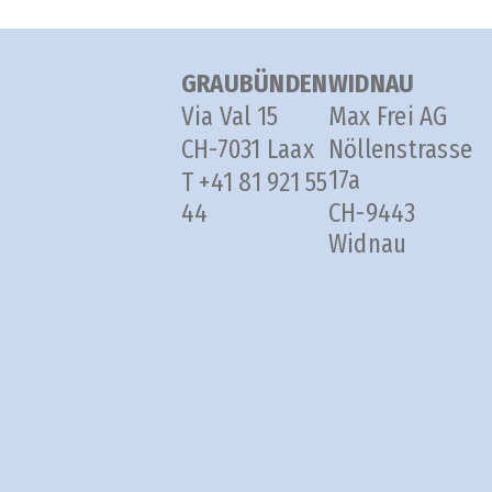
GRAUBÜNDEN
WIDNAU
Via Val 15
Max Frei AG
CH-7031 Laax
Nöllenstrasse
17a
T +41 81 921 55
44
CH-9443
Widnau