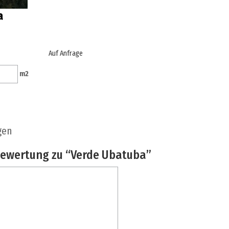
a
Auf Anfrage
m
2
gen
 Bewertung zu “Verde Ubatuba”