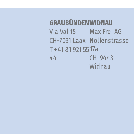
GRAUBÜNDEN
WIDNAU
Via Val 15
Max Frei AG
CH-7031 Laax
Nöllenstrasse
17a
T +41 81 921 55
44
CH-9443
Widnau